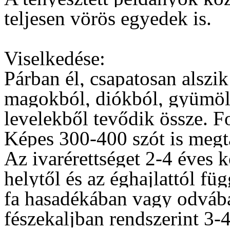
teljesen vörös egyedek is.
Viselkedése:
Párban él, csapatosan alszik
magokból, diókból, gyümöl
levelekből tevődik össze. F
Képes 300-400 szót is megt
Az ivarérettséget 2-4 éves k
helytől és az éghajlattól fü
fa hasadékában vagy odvába
fészekaljban rendszerint 3-