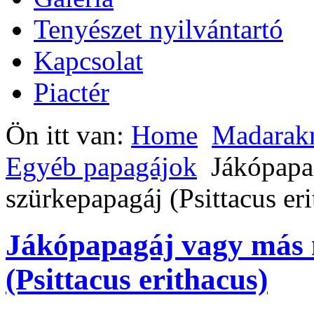
Tenyészet nyilvántartó
Kapcsolat
Piactér
Ön itt van:
Home
Madarak
Egyéb papagájok
Jákópapa
szürkepapagáj (Psittacus eri
Jákópapagáj vagy más 
(Psittacus erithacus)