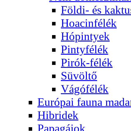
Földi- és kaktu
Hoacinfélék
Hópintyek
Pintyfélék
Pirók-félék
Süvöltő
Vágófélék
Európai fauna mada
Hibridek
Papagájok