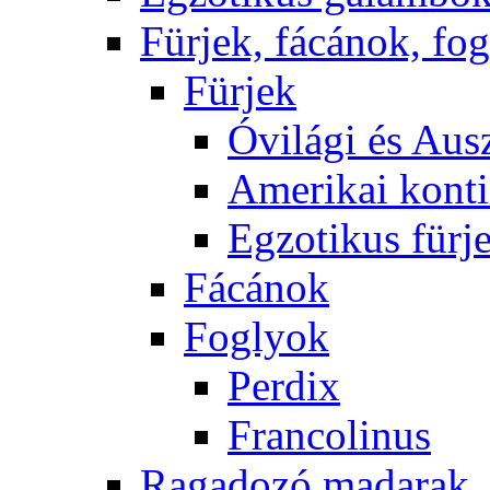
Fürjek, fácánok, fo
Fürjek
Óvilági és Ausz
Amerikai konti
Egzotikus fürj
Fácánok
Foglyok
Perdix
Francolinus
Ragadozó madarak