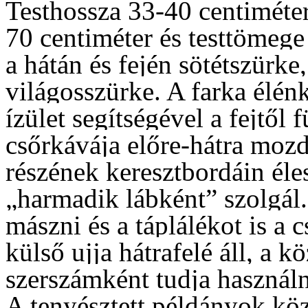
Testhossza 33-40 centiméter
70 centiméter és testtömege
a hátán és fején sötétszürke
világosszürke. A farka élén
ízület segítségével a fejtől
csőrkávája előre-hátra mozdí
részének keresztbordáin éle
„harmadik lábként” szolgál.
mászni és a táplálékot is a 
külső ujja hátrafelé áll, a 
szerszámként tudja használn
A tenyésztett példányok köz