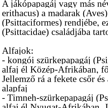
A jákópapagáj vagy más név
erithacus) a madarak (Aves
(Psittaciformes) rendjébe, e
(Psittacidae) családjába tart
Alfajok:
- kongói szürkepapagáj (Psit
alfaj él Közép-Afrikában, 
Jellemző rá a fekete csőr és
alapfaj
- Timneh-szürkepapagáj (Psi
alfaj él Nyugat-Afrikában. 