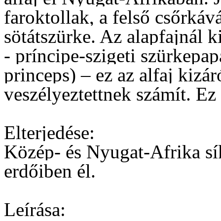
faroktollak, a felső csőrkáv
sötátszürke. Az alapfajnál k
- príncipe-szigeti szürkepap
princeps) – ez az alfaj kizár
veszélyeztettnek számít. Ez 
Elterjedése:
Közép- és Nyugat-Afrika sík
erdőiben él.
Leírása: