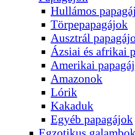
Hullámos papagá
Törpepapagájok
Ausztrál papagáj
Ázsiai és afrikai
Amerikai papagá
Amazonok
Lórik
Kakaduk
Egyéb papagájok
Egzotikus galambok