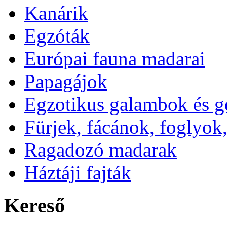
Kanárik
Egzóták
Európai fauna madarai
Papagájok
Egzotikus galambok és g
Fürjek, fácánok, foglyok
Ragadozó madarak
Háztáji fajták
Kereső