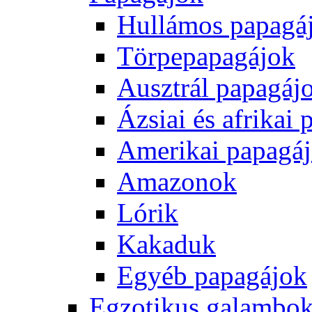
Hullámos papagá
Törpepapagájok
Ausztrál papagáj
Ázsiai és afrikai
Amerikai papagá
Amazonok
Lórik
Kakaduk
Egyéb papagájok
Egzotikus galambok