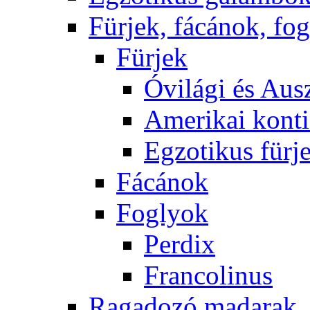
Fürjek, fácánok, fo
Fürjek
Óvilági és Ausz
Amerikai konti
Egzotikus fürj
Fácánok
Foglyok
Perdix
Francolinus
Ragadozó madarak