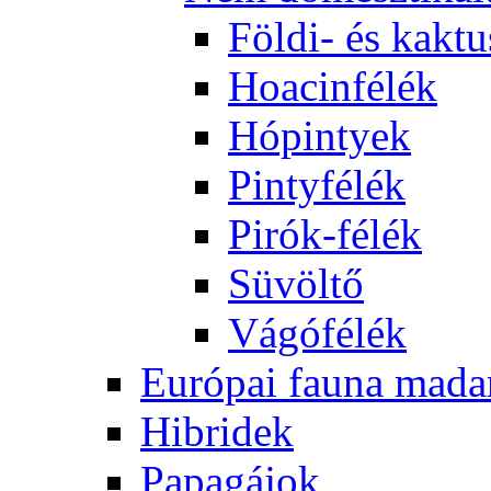
Földi- és kaktu
Hoacinfélék
Hópintyek
Pintyfélék
Pirók-félék
Süvöltő
Vágófélék
Európai fauna mada
Hibridek
Papagájok