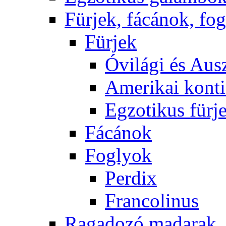
Fürjek, fácánok, fo
Fürjek
Óvilági és Ausz
Amerikai konti
Egzotikus fürj
Fácánok
Foglyok
Perdix
Francolinus
Ragadozó madarak