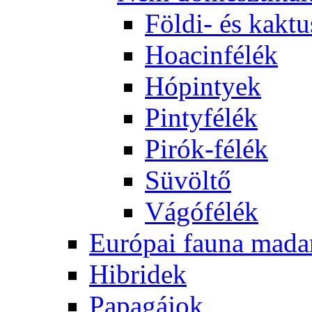
Földi- és kaktu
Hoacinfélék
Hópintyek
Pintyfélék
Pirók-félék
Süvöltő
Vágófélék
Európai fauna mada
Hibridek
Papagájok