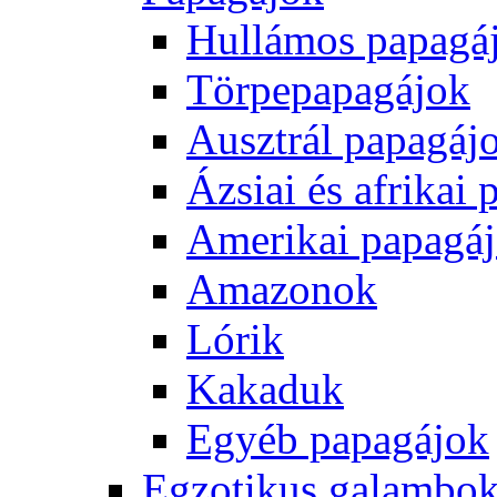
Hullámos papagá
Törpepapagájok
Ausztrál papagáj
Ázsiai és afrikai
Amerikai papagá
Amazonok
Lórik
Kakaduk
Egyéb papagájok
Egzotikus galambok