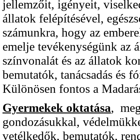
jellemzőit, igényeit, viselk
állatok felépítésével, egés
számunkra, hogy az embere
emelje tevékenységünk az ál
színvonalát és az állatok ko
bemutatók, tanácsadás és f
Különösen fontos a Madará
Gyermekek oktatása
, meg
gondozásukkal, védelmükke
vetélkedők, bemutatók, ren