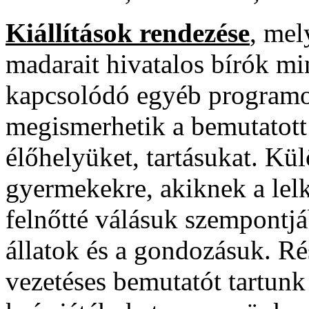
Kiállítások rendezése
, mel
madarait hivatalos bírók mi
kapcsolódó egyéb programo
megismerhetik a bemutatott 
élőhelyüket, tartásukat. Kü
gyermekekre, akiknek a lelki
felnőtté válásuk szempontjá
állatok és a gondozásuk. Ré
vezetéses bemutatót tartunk 