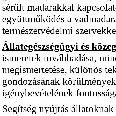
sérült madarakkal kapcsola
együttműködés a vadmadara
természetvédelmi szervekke
Állategészségügyi és köze
ismeretek továbbadása, min
megismertetése, különös teki
gondozásának körülményekire
igénybevételének fontosság
Segítség nyújtás állatoknak