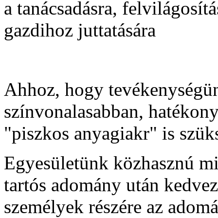
a tanácsadásra, felvilágosí
gazdihoz juttatására
Ahhoz, hogy tevékenységün
színvonalasabban, hatékony
"piszkos anyagiakr" is szük
Egyesületünk közhasznú mi
tartós adomány után kedve
személyek részére az adomán