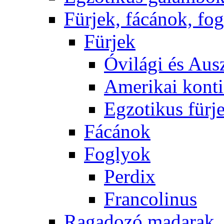
Fürjek, fácánok, fo
Fürjek
Óvilági és Ausz
Amerikai konti
Egzotikus fürj
Fácánok
Foglyok
Perdix
Francolinus
Ragadozó madarak