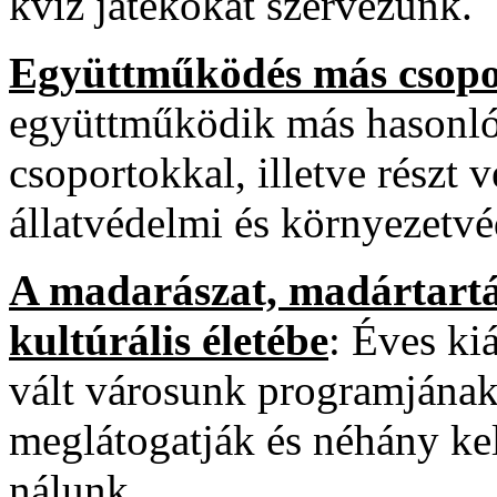
kvíz játékokat szervezünk.
Együttműködés más csopo
együttműködik más hasonló 
csoportokkal, illetve részt v
állatvédelmi és környezetv
A madarászat, madártartás
kultúrális életébe
: Éves ki
vált városunk programjána
meglátogatják és néhány kel
nálunk.