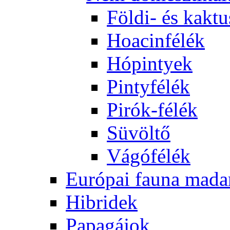
Földi- és kaktu
Hoacinfélék
Hópintyek
Pintyfélék
Pirók-félék
Süvöltő
Vágófélék
Európai fauna mada
Hibridek
Papagájok