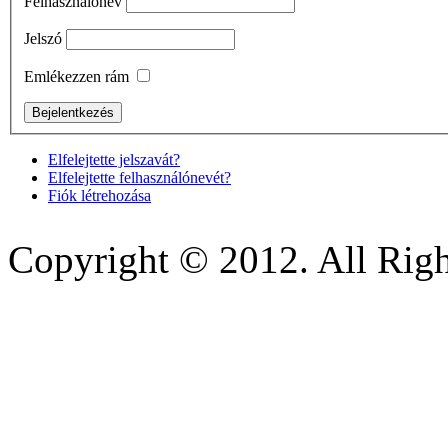
Felhasználónév
Jelszó
Emlékezzen rám
Elfelejtette jelszavát?
Elfelejtette felhasználónevét?
Fiók létrehozása
Copyright © 2012. All Righ