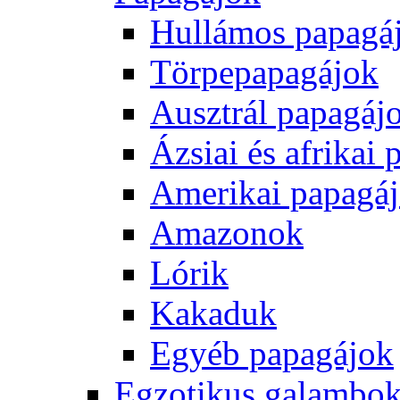
Hullámos papagá
Törpepapagájok
Ausztrál papagáj
Ázsiai és afrikai
Amerikai papagá
Amazonok
Lórik
Kakaduk
Egyéb papagájok
Egzotikus galambok