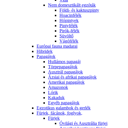
Nem domesztikált egzóták
Földi- és kaktuszpinty
Hoacinfélék
Hópintyek
Pintyfélék
Pirók-félék
Süvöltő
Vágófélék
Európai fauna madarai
Hibridek
Papagájok
Hullámos papagáj
Törpepapagájok
Ausztrál papagájok
Ázsiai és afrikai papagájok
Amerikai papagájok
Amazonok
Lórik
Kakaduk
Egyéb papagájok
Egzotikus galambok és gerlék
Fürjek, fácánok, foglyok,
Fürjek
Óvilági és Ausztrália fürjei