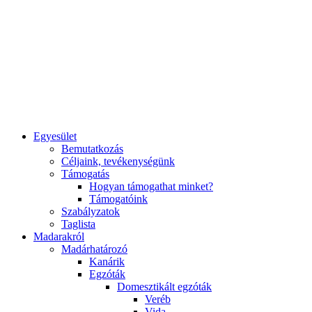
Egyesület
Bemutatkozás
Céljaink, tevékenységünk
Támogatás
Hogyan támogathat minket?
Támogatóink
Szabályzatok
Taglista
Madarakról
Madárhatározó
Kanárik
Egzóták
Domesztikált egzóták
Veréb
Vida