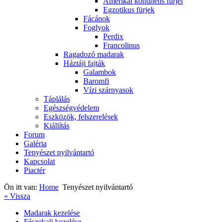
Amerikai kontinens fürjei
Egzotikus fürjek
Fácánok
Foglyok
Perdix
Francolinus
Ragadozó madarak
Háztáji fajták
Galambok
Baromfi
Vízi szárnyasok
Táplálás
Egészségvédelem
Eszközök, felszerelések
Kiállítás
Forum
Galéria
Tenyészet nyilvántartó
Kapcsolat
Piactér
Ön itt van:
Home
Tenyészet nyilvántartó
« Vissza
Madarak kezelése
Fészekalj kezelése