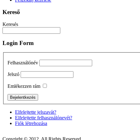
Kereső
Keresés
Login Form
Felhasználónév
Jelszó
Emlékezzen rám
Elfelejtette jelszavát?
Elfelejtette felhasználónevét?
Fiók létrehozása
Copyright © 2012. All Rights Reserved.