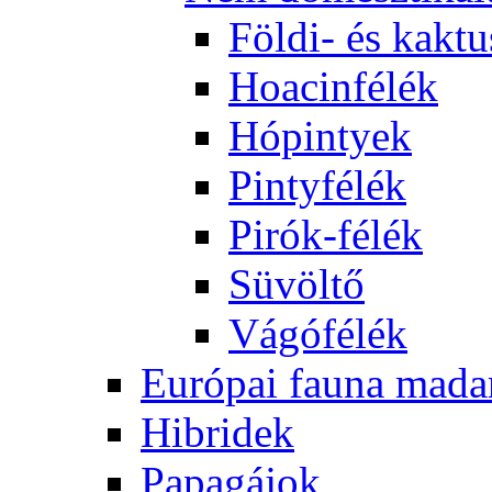
Földi- és kaktu
Hoacinfélék
Hópintyek
Pintyfélék
Pirók-félék
Süvöltő
Vágófélék
Európai fauna mada
Hibridek
Papagájok