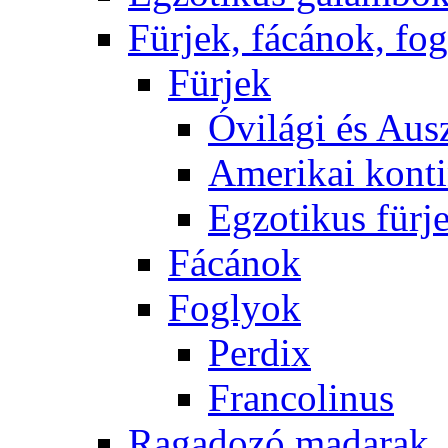
Fürjek, fácánok, fo
Fürjek
Óvilági és Ausz
Amerikai konti
Egzotikus fürj
Fácánok
Foglyok
Perdix
Francolinus
Ragadozó madarak