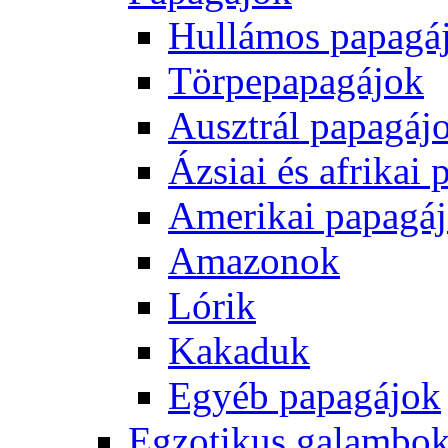
Hullámos papagá
Törpepapagájok
Ausztrál papagáj
Ázsiai és afrikai
Amerikai papagá
Amazonok
Lórik
Kakaduk
Egyéb papagájok
Egzotikus galambok