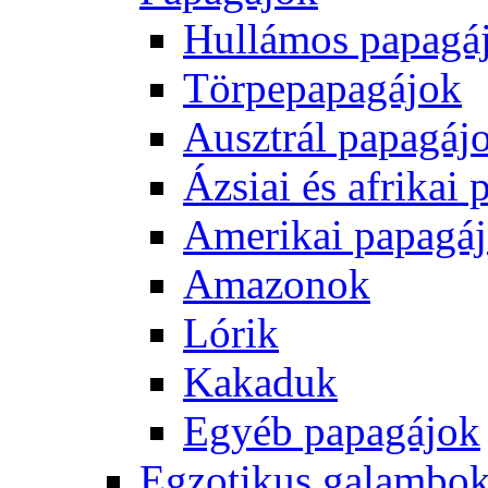
Hullámos papagá
Törpepapagájok
Ausztrál papagáj
Ázsiai és afrikai
Amerikai papagá
Amazonok
Lórik
Kakaduk
Egyéb papagájok
Egzotikus galambok