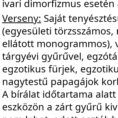
ivari dimorfizmus eseté
Verseny:
Saját tenyésztésű
(egyesületi törzsszámos,
ellátott monogrammos), v
tárgyévi gyűrűvel, egzótá
egzotikus fürjek, egzotik
nagytestű papagájok korh
A bírálat időtartama alatt
eszközön a zárt gyűrű kiv