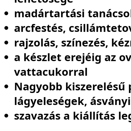
madártartási tanácsok
arcfestés, csillámteto
rajzolás, színezés, k
a készlet erejéig az 
vattacukorral
Nagyobb kiszerelésű 
lágyeleségek, ásvány
szavazás a kiállítás 