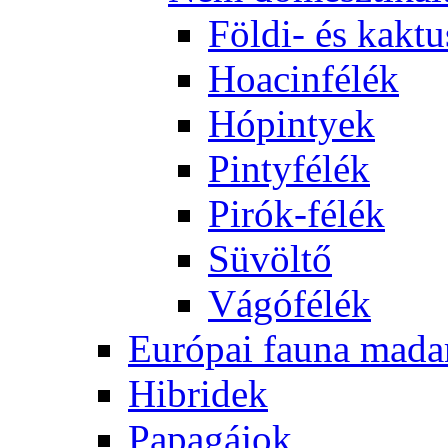
Földi- és kaktu
Hoacinfélék
Hópintyek
Pintyfélék
Pirók-félék
Süvöltő
Vágófélék
Európai fauna mada
Hibridek
Papagájok