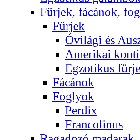
Fürjek, fácánok, fo
Fürjek
Óvilági és Ausz
Amerikai konti
Egzotikus fürj
Fácánok
Foglyok
Perdix
Francolinus
Ragadozó madarak