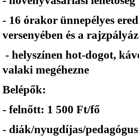
- növényvásárlási lehetőség
- 16 órakor ünnepélyes er
versenyében és a rajzpályá
- helyszínen hot-dogot, kávé
valaki megéhezne
Belépők:
- felnőtt: 1 500 Ft/fő
- diák/nyugdíjas/pedagógus: