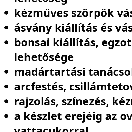
kézműves szörpök vás
ásvány kiállítás és vá
bonsai kiállítás, egzo
lehetősége
madártartási tanácsok
arcfestés, csillámteto
rajzolás, színezés, k
a készlet erejéig az 
vattacukorral