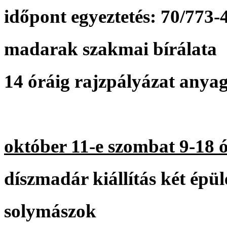
időpont egyeztetés: 70/773-
madarak szakmai bírálata
14 óráig rajzpályázat anya
október 11-e szombat 9-18 
díszmadár kiállítás két épü
solymászok