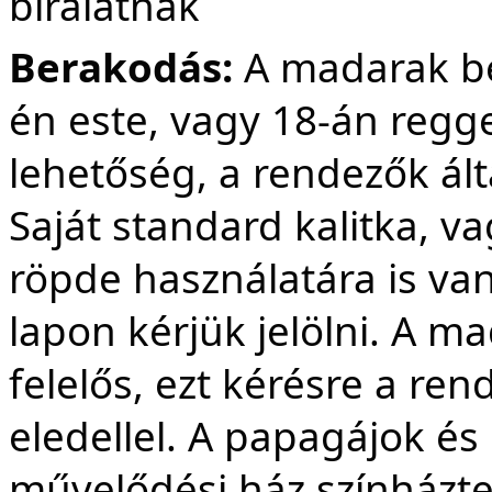
bírálatnak
Berakodás:
A madarak be
én este, vagy 18-án regge
lehetőség, a rendezők által
Saját standard kalitka, v
röpde használatára is van
lapon kérjük jelölni. A m
felelős, ezt kérésre a ren
eledellel. A papagájok é
művelődési ház színházt