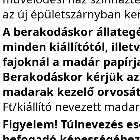
az új épületszárnyban ke
A berakodáskor állateg
minden kiállítótól, ille
fajoknál a madár papírja
Berakodáskor kérjük az 
madarak kezelő orvosátó
Ft/kiállító nevezett mada
Figyelem! Túlnevezés e
befogadó képességéhez