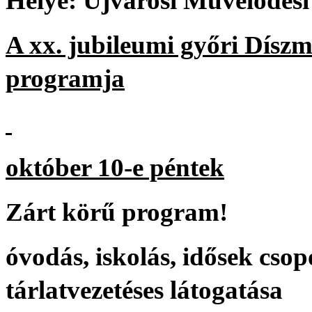
Helye: Újvárosi Művelődési 
A xx. jubileumi győri Díszm
programja
október 10-e péntek
Zárt körű program!
óvodás, iskolás, idősek csop
tárlatvezetéses látogatása