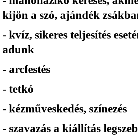
- manóházikó keresés, akine
kijön a szó, ajándék zsákb
- kvíz, sikeres teljesítés e
adunk
- arcfestés
- tetkó
- kézműveskedés, színezés
- szavazás a kiállítás legs