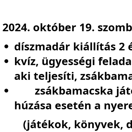
2024. október 19. szomb
díszmadár kiállítás 2
kvíz, ügyességi felad
aki teljesíti, zsákbam
zsákbamacska játék
húzása esetén a nyer
(játékok, könyvek, dí