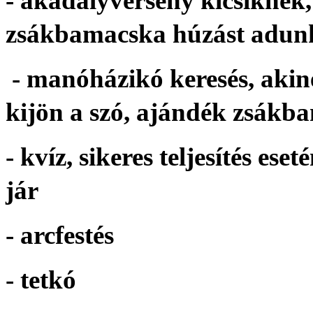
- akadályverseny kicsiknek, 
zsákbamacska húzást adun
- manóházikó keresés, akin
kijön a szó, ajándék zsákb
- kvíz, sikeres teljesítés e
jár
- arcfestés
- tetkó