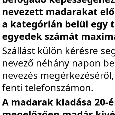
nevezett madarakat előn
a kategórián belül egy 
egyedek számát maximal
Szállást külön kérésre s
nevező néhány napon belü
nevezés megérkezéséről, 
fenti telefonszámon.
A madarak kiadása 20-én
megelőzően madár kivé