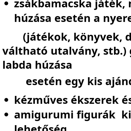
zsákbamacska játék, 
húzása esetén a nyer
(játékok, könyvek, dí
váltható utalvány, stb
labda húzása
esetén egy kis aján
kézműves ékszerek és
amigurumi figurák kiá
lehetőség