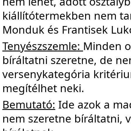
nem lehet, adott osztályba
kiállítótermekben nem tar
Monduk és Frantisek Luko
Tenyészszemle:
Minden ol
bíráltatni szeretne, de n
versenykategória kritériu
megítélhet neki.
Bemutató:
Ide azok a mada
nem szeretne bíráltatni, 