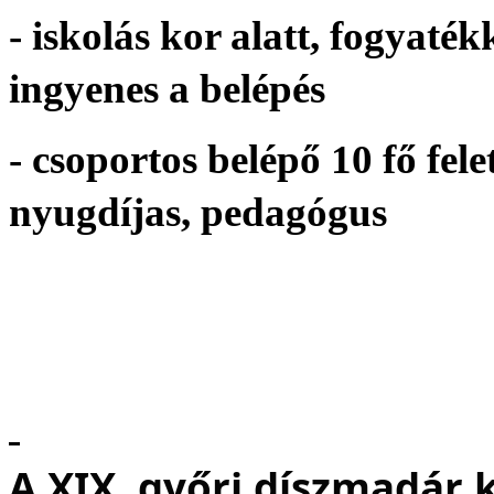
- iskolás kor alatt, fogyaték
ingyenes a belépés
- csoportos belépő 10 fő fele
nyugdíjas, pedagógus
A XIX. győri díszmadár k