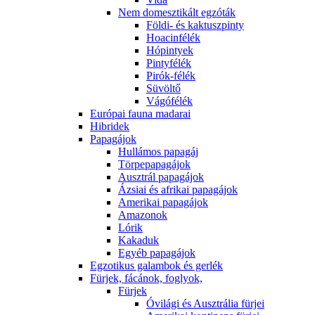
Nem domesztikált egzóták
Földi- és kaktuszpinty
Hoacinfélék
Hópintyek
Pintyfélék
Pirók-félék
Süvöltő
Vágófélék
Európai fauna madarai
Hibridek
Papagájok
Hullámos papagáj
Törpepapagájok
Ausztrál papagájok
Ázsiai és afrikai papagájok
Amerikai papagájok
Amazonok
Lórik
Kakaduk
Egyéb papagájok
Egzotikus galambok és gerlék
Fürjek, fácánok, foglyok,
Fürjek
Óvilági és Ausztrália fürjei