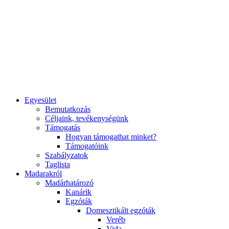
Egyesület
Bemutatkozás
Céljaink, tevékenységünk
Támogatás
Hogyan támogathat minket?
Támogatóink
Szabályzatok
Taglista
Madarakról
Madárhatározó
Kanárik
Egzóták
Domesztikált egzóták
Veréb
Vida