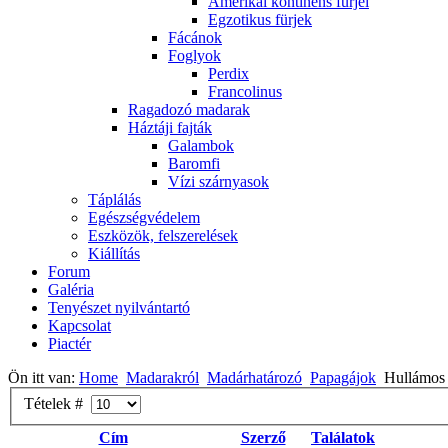
Amerikai kontinens fürjei
Egzotikus fürjek
Fácánok
Foglyok
Perdix
Francolinus
Ragadozó madarak
Háztáji fajták
Galambok
Baromfi
Vízi szárnyasok
Táplálás
Egészségvédelem
Eszközök, felszerelések
Kiállítás
Forum
Galéria
Tenyészet nyilvántartó
Kapcsolat
Piactér
Ön itt van:
Home
Madarakról
Madárhatározó
Papagájok
Hullámos
Tételek #
Cím
Szerző
Találatok