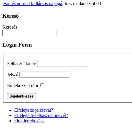
Vad és normál hullámos papagáj
Írta: madarasz
5603
Kereső
Keresés
Login Form
Felhasználónév
Jelszó
Emlékezzen rám
Elfelejtette jelszavát?
Elfelejtette felhasználónevét?
Fiók létrehozása