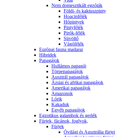
Nem domesztikált egzóták
Földi- és kaktuszpinty
Hoacinfélék
Hópintyek
Pintyfélék
Pirók-félék
Süvöltő
Vágófélék
Európai fauna madarai
Hibridek
Papagájok
Hullámos papagáj
Törpepapagájok
Ausztrál papagájok
Ázsiai és afrikai papagájok
Amerikai papagájok
Amazonok
Lórik
Kakaduk
Egyéb papagájok
Egzotikus galambok és gerlék
Fürjek, fácánok, foglyok,
Fürjek
Óvilági és Ausztrália fürjei