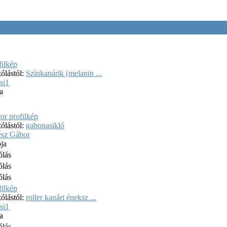
ólástól:
Színkanárik (melanin ...
si1
a
ólástól:
gabonasikló
ész Gábor
ja
ólás
ólás
ólás
ólástól:
roller kanári éneksz ...
si1
a
ólás