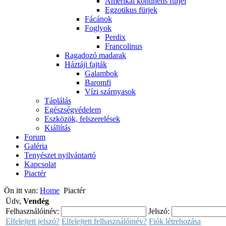
Amerikai kontinens fürjei
Egzotikus fürjek
Fácánok
Foglyok
Perdix
Francolinus
Ragadozó madarak
Háztáji fajták
Galambok
Baromfi
Vízi szárnyasok
Táplálás
Egészségvédelem
Eszközök, felszerelések
Kiállítás
Forum
Galéria
Tenyészet nyilvántartó
Kapcsolat
Piactér
Ön itt van:
Home
Piactér
Üdv,
Vendég
Felhasználóinév:
Jelszó:
Elfelejtett jelszó?
Elfelejtett felhasználóinév?
Fiók létrehozása