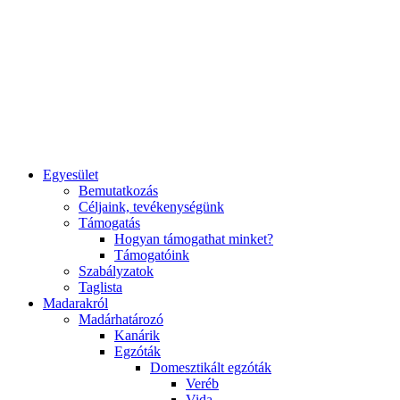
Egyesület
Bemutatkozás
Céljaink, tevékenységünk
Támogatás
Hogyan támogathat minket?
Támogatóink
Szabályzatok
Taglista
Madarakról
Madárhatározó
Kanárik
Egzóták
Domesztikált egzóták
Veréb
Vida