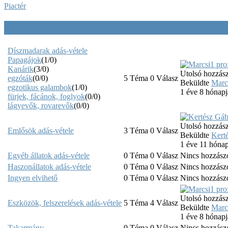
Piactér
Piactér
Díszmadarak adás-vétele
Papagájok
(1/0)
Kanárik
(3/0)
Utolsó hozzász
egzóták
(0/0)
5
Téma
0
Válasz
Beküldte
Marc
egzotikus galambok
(1/0)
1 éve 8 hónapj
fürjek, fácánok, foglyok
(0/0)
lágyevők, rovarevők
(0/0)
Utolsó hozzász
Emlősök adás-vétele
3
Téma
0
Válasz
Beküldte
Kert
1 éve 11 hónap
Egyéb állatok adás-vétele
0
Téma
0
Válasz
Nincs hozzász
Haszonállatok adás-vétele
0
Téma
0
Válasz
Nincs hozzász
Ingyen elvihető
0
Téma
0
Válasz
Nincs hozzász
Utolsó hozzász
Eszközök, felszerelések adás-vétele
5
Téma
4
Válasz
Beküldte
Marc
1 éve 8 hónapj
Takarmány
0
Téma
0
Válasz
Nincs hozzász