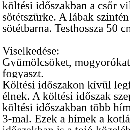
költési időszakban a csőr v
sötétszürke. A lábak szintén
sötétbarna. Testhossza 50 c
Viselkedése:
Gyümölcsöket, mogyorókat
fogyaszt.
Költési időszakon kívül le
élnek. A költési időszak sze
költési időszakban több hím
3-mal. Ezek a hímek a kotlá
időszakban is a tojó közelé