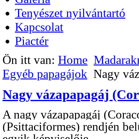
Tenyészet nyilvántartó
Kapcsolat
Piactér
Ön itt van:
Home
Madarak
Egyéb papagájok
Nagy váz
Nagy vázapapagáj (Cor
A nagy vázapapagáj (Coraco
(Psittaciformes) rendjén be
egyik képviselője.