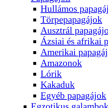
Hullámos papagá
Törpepapagájok
Ausztrál papagáj
Ázsiai és afrikai
Amerikai papagá
Amazonok
Lórik
Kakaduk
Egyéb papagájok
Egzotikus galambok