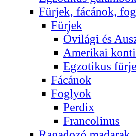
Fürjek, fácánok, fo
Fürjek
Óvilági és Ausz
Amerikai konti
Egzotikus fürj
Fácánok
Foglyok
Perdix
Francolinus
Ragadozó madarak