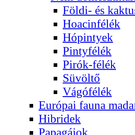
Földi- és kaktu
Hoacinfélék
Hópintyek
Pintyfélék
Pirók-félék
Süvöltő
Vágófélék
Európai fauna mada
Hibridek
Papagájok