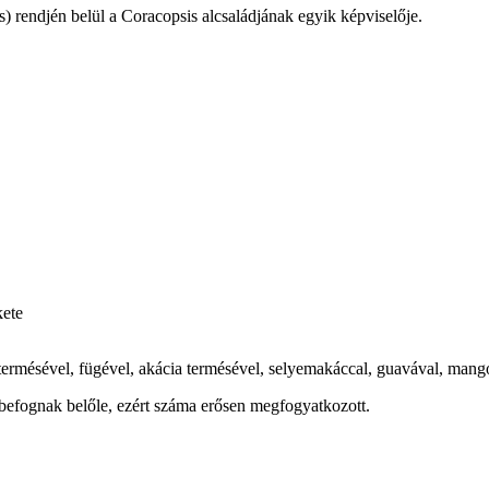
) rendjén belül a Coracopsis alcsaládjának egyik képviselője.
kete
ermésével, fügével, akácia termésével, selyemakáccal, guavával, mang
befognak belőle, ezért száma erősen megfogyatkozott.