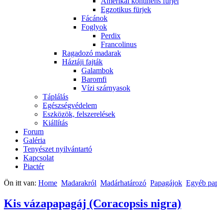
Amerikai kontinens fürjei
Egzotikus fürjek
Fácánok
Foglyok
Perdix
Francolinus
Ragadozó madarak
Háztáji fajták
Galambok
Baromfi
Vízi szárnyasok
Táplálás
Egészségvédelem
Eszközök, felszerelések
Kiállítás
Forum
Galéria
Tenyészet nyilvántartó
Kapcsolat
Piactér
Ön itt van:
Home
Madarakról
Madárhatározó
Papagájok
Egyéb pa
Kis vázapapagáj (Coracopsis nigra)