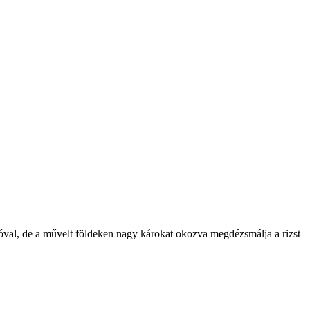
óval, de a művelt földeken nagy károkat okozva megdézsmálja a rizst