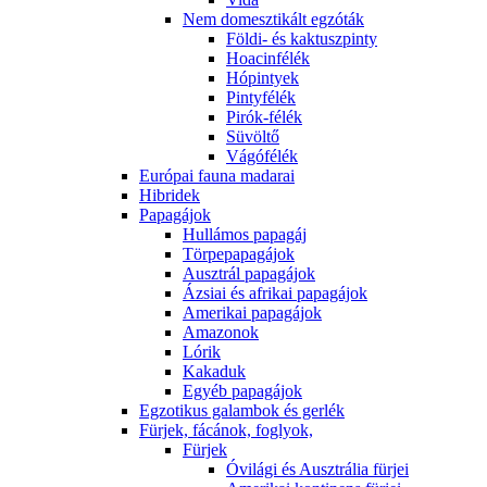
Nem domesztikált egzóták
Földi- és kaktuszpinty
Hoacinfélék
Hópintyek
Pintyfélék
Pirók-félék
Süvöltő
Vágófélék
Európai fauna madarai
Hibridek
Papagájok
Hullámos papagáj
Törpepapagájok
Ausztrál papagájok
Ázsiai és afrikai papagájok
Amerikai papagájok
Amazonok
Lórik
Kakaduk
Egyéb papagájok
Egzotikus galambok és gerlék
Fürjek, fácánok, foglyok,
Fürjek
Óvilági és Ausztrália fürjei