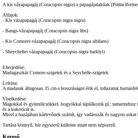
A kis vázapapagáj (Coracopsis nigra) a papagájalakúak (Psittaciformes
Alfajok:
- Kis vázapapagáj (Coracopsis nigra nigra)
- Bangs-vázapapagáj (Coracopsis nigra libs)
- Kis Comorei-vázapapagáj (Coracopsis nigra sibilans)
- Sheychellei vázapapagáj (Coracopsis nigra barklyi)
Elterjedése:
Madagaszkár Comore-szigetek és a Seychelle-szigetek
Leírása:
A madarak átlagosan 35 cm-s hosszúságot érik el, tollazatuk barnásfe
Viselkedése:
Magokkal és gyümölcsökkel, bogyókkal táplálkozik pl.: tamarindusz t
és a kukoricát is.
Mivel a hazájában kártevőnek számít, így vadásszák és nagyon sokat 
Tartása könnyű, bár egyszerű külleme miatt nem népszerű.
Kereső