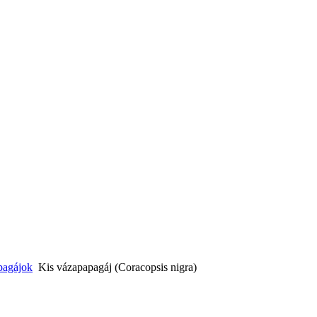
pagájok
Kis vázapapagáj (Coracopsis nigra)