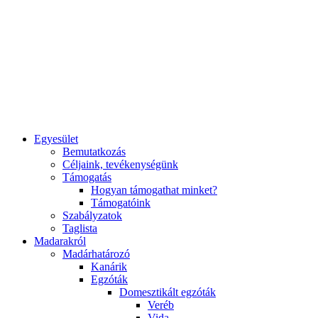
Egyesület
Bemutatkozás
Céljaink, tevékenységünk
Támogatás
Hogyan támogathat minket?
Támogatóink
Szabályzatok
Taglista
Madarakról
Madárhatározó
Kanárik
Egzóták
Domesztikált egzóták
Veréb
Vida